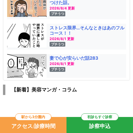
つけた話。
2026/8/4 更新
プチうつ
ストレス限界…そんなときはあのフル
コース！！
2026/8/1 更新
プチうつ
妻で心が安らいだ話283
2026/8/1 更新
プチうつ
【新着】美容マンガ・コラム
駅から3分圏内
初診もすぐ診察
診療時間外における緊急の電話相談について
|
プライバシーポリシー
|
施設基準・
アクセス
診療時間
診察申込
/
算定加算項目一覧はこちら