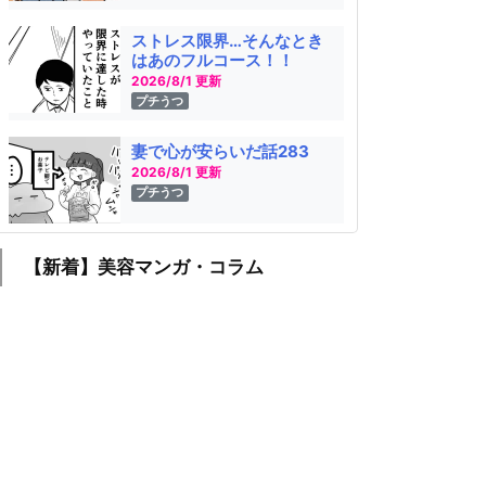
らが、「ゆうメンタルクリ
ビルに入られましたら、突き当
ク渋谷院」への入り口とな
りまで直進し、左にあるエレベ
ストレス限界…そんなとき
す。
ーターで6Fまでお進みくださ
はあのフルコース！！
い。
2026/8/1 更新
プチうつ
妻で心が安らいだ話283
2026/8/1 更新
プチうつ
【新着】美容マンガ・コラム