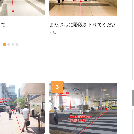
次に
渡り
りて…
またさらに階段を下りてくださ
い。
。