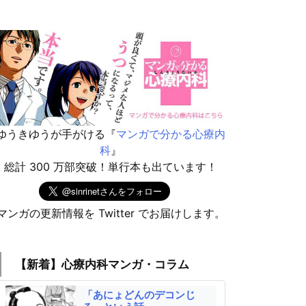
らが、「ゆうメンタルクリ
ビルに入られましたら、突き当
ク渋谷院」への入り口とな
りまで直進し、左にあるエレベ
す。
ーターで6Fまでお進みくださ
い。
ゆうきゆうが手がける『
マンガで分かる心療内
科
』
総計 300 万部突破！単行本も出ています！
マンガの更新情報を Twitter でお届けします。
【新着】心療内科マンガ・コラム
「あにょどんのデコンじ