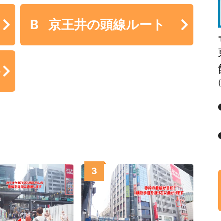
B
京王井の頭線ルート
ト
(
。