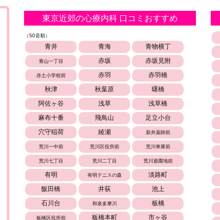
東京近郊の心療内科 口コミおすすめ
（50音順）
青井
青海
青物横丁
赤坂
赤坂見附
青山一丁目
赤羽
赤羽橋
赤土小学校前
秋津
秋葉原
曙橋
阿佐ヶ谷
浅草
浅草橋
麻布十番
飛鳥山
足立小台
穴守稲荷
綾瀬
新井薬師前
荒川一中前
荒川区役所前
荒川車庫前
荒川七丁目
荒川二丁目
荒川遊園地前
有明
淡路町
有明テニスの森
飯田橋
井荻
池上
石川台
板橋
和泉多摩川
板橋本町
市ヶ谷
板橋区役所前