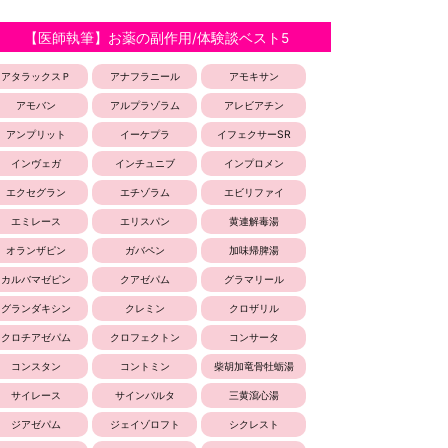
【医師執筆】お薬の副作用/体験談ベスト5
アタラックスＰ
アナフラニール
アモキサン
アモバン
アルプラゾラム
アレビアチン
アンプリット
イーケプラ
イフェクサーSR
インヴェガ
インチュニブ
インプロメン
エクセグラン
エチゾラム
エビリファイ
エミレース
エリスパン
黄連解毒湯
オランザピン
ガバペン
加味帰脾湯
カルバマゼピン
クアゼパム
グラマリール
グランダキシン
クレミン
クロザリル
クロチアゼパム
クロフェクトン
コンサータ
コンスタン
コントミン
柴胡加竜骨牡蛎湯
サイレース
サインバルタ
三黄瀉心湯
ジアゼパム
ジェイゾロフト
シクレスト