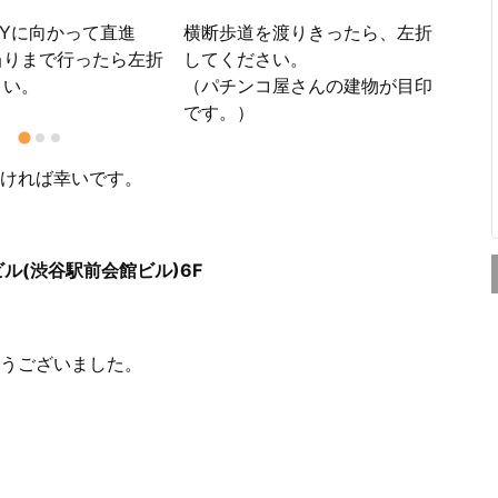
こち
ニッ
ITYに向かって直進
横断歩道を渡りきったら、左折
りま
当りまで行ったら左折
してください。
さい。
（パチンコ屋さんの建物が目印
です。）
ければ幸いです。
島ビル(渋谷駅前会館ビル)6F
うございました。