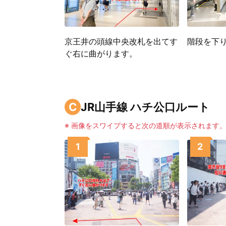
京王井の頭線中央改札を出てす
階段を下
ぐ右に曲がります。
C
JR山手線 ハチ公口ルート
※ 画像をスワイプすると次の道順が表示されます