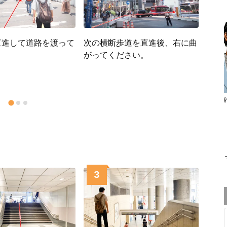
こち
ニッ
直進して道路を渡って
次の横断歩道を直進後、右に曲
りま
。
がってください。
。