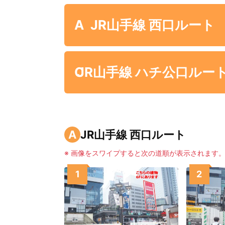
A
JR山手線 西口ルート
C
JR山手線 ハチ公口ルー
A
JR山手線 西口ルート
※ 画像をスワイプすると次の道順が表示されます