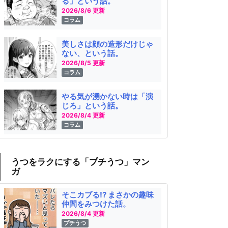
る」という話。
2026/8/6 更新
コラム
、右側に見える横断歩道を
こちらが、「ゆうメンタルクリ
ます。
ニック渋谷院」への入り口とな
美しさは顔の造形だけじゃ
ります。
ない、という話。
2026/8/5 更新
コラム
やる気が湧かない時は「演
じろ」という話。
2026/8/4 更新
コラム
うつをラクにする「プチうつ」マン
ガ
そこカブる!? まさかの趣味
仲間をみつけた話。
2026/8/4 更新
プチうつ