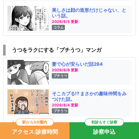
美しさは顔の造形だけじゃない、と
いう話。
2026/8/5 更新
コラム
うつをラクにする「プチうつ」マンガ
妻で心が安らいだ話284
2026/8/8 更新
プチうつ
そこカブる!? まさかの趣味仲間をみ
つけた話。
2026/8/4 更新
プチうつ
駅から3分圏内
初診もすぐ診察
ストレス限界…そんなときはあのフル
コース！！
アクセス
診療時間
診察申込
/
2026/8/1 更新