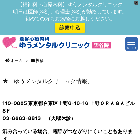
X
【精神科・心療内科】ゆうメンタルクリニック
明日は医師
3名
、心理士
3名
が勤務しています。
初めての方もお気軽にお越しください。
診察申込
MENU
ホーム
>
投稿
★ ゆうメンタルクリニック情報。
110-0005 東京都台東区上野6-16-16 上野ＯＲＡＧＡビル
8Ｆ
03-6663-8813 （火曜休診）
混み合っている場合、電話がつながりにくいこともありま
す。