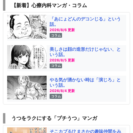
【新着】心療内科マンガ・コラム
「あにょどんのデコンじる」という
話。
2026/8/6 更新
コラム
美しさは顔の造形だけじゃない、と
いう話。
2026/8/5 更新
コラム
やる気が湧かない時は「演じろ」と
いう話。
2026/8/4 更新
コラム
うつをラクにする「プチうつ」マンガ
そこカブる!? まさかの趣味仲間をみ