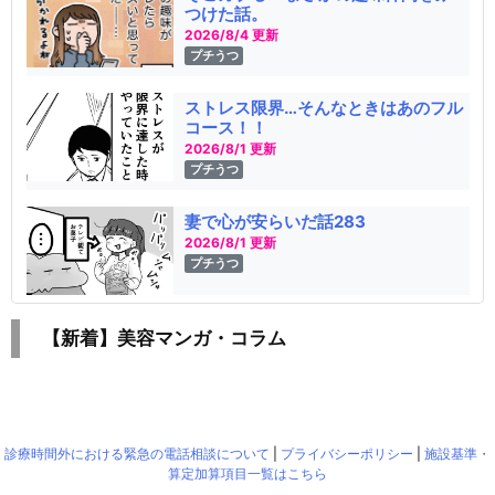
つけた話。
2026/8/4 更新
プチうつ
ストレス限界…そんなときはあのフル
コース！！
2026/8/1 更新
プチうつ
妻で心が安らいだ話283
2026/8/1 更新
プチうつ
【新着】美容マンガ・コラム
診療時間外における緊急の電話相談について
|
プライバシーポリシー
|
施設基準・
算定加算項目一覧はこちら